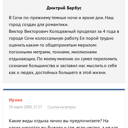
Дмитрий Барбус
В Сочи по-прежнему темные ночи и яркие дни. Наш
город создан для романтики.
Виктор Викторович Колодяжный проделал за 4 года в
городе Сочи колоссальную работу. Ее порой трудно
оценить каким-то общепринятым мерилом:
погонными метрами, тоннами, миллионами
отдыхающих. По моему мнению он сумел переломить
сознание большинства и заставил нас мыслить о себе
как о людях, достойных большего в этой жизни.
Ирина
18 марта 2008, 15:57
Ссылка на вопрос
Какие виды отдыха лично вы предпочитаете? На
каких курортах вы бывали и где, если честно, а не как