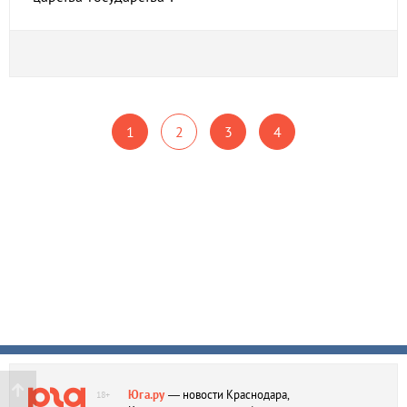
1
2
3
4
Юга.ру
— новости Краснодара,
18+