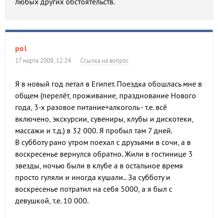
любых других обстоятельств.
pol
17 марта 2008, 12:24
Ссылка на вопрос
Я в новый год летал в Египет. Поездка обошлась мне в
общем (перелёт, проживание, празднование Нового
года, 3-х разовое питание+алкоголь - т.е. всё
включено, экскурсии, сувениры, клубы и дискотеки,
массажи и т.д.) в 32 000. Я пробыл там 7 дней.
В субботу рано утром поехал с друзьями в сочи, а в
воскресенье вернулся обратно. Жили в гостинице 3
звезды, ночью были в клубе а в остальное время
просто гуляли и иногда кушали.. За субботу и
воскресенье потратил на себя 5000, а я был с
девушкой, т.е. 10 000.