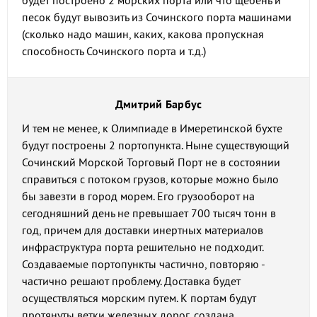
будет построено 2 морских порта или что щебень и
песок будут вывозить из Сочинского порта машинами
(сколько надо машин, каких, какова пропускная
способность Сочинского порта и т.д.)
Дмитрий Барбус
И тем не менее, к Олимпиаде в Имеретинской бухте
будут построены 2 портопункта. Ныне существующий
Сочинский Морской Торговый Порт не в состоянии
справиться с потоком грузов, которые можно было
бы завезти в город морем. Его грузооборот на
сегодняшний день не превышает 700 тысяч тонн в
год, причем для доставки инертных материалов
инфраструктура порта решительно не подходит.
Создаваемые портопункты частично, повторяю -
частично решают проблему. Доставка будет
осуществляться морским путем. К портам будут
протянуты ветки железных дорог, создана