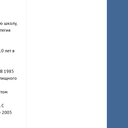
ю школу,
тегия
0 лет в
 В 1985
илищного
атом
 С
е 2005