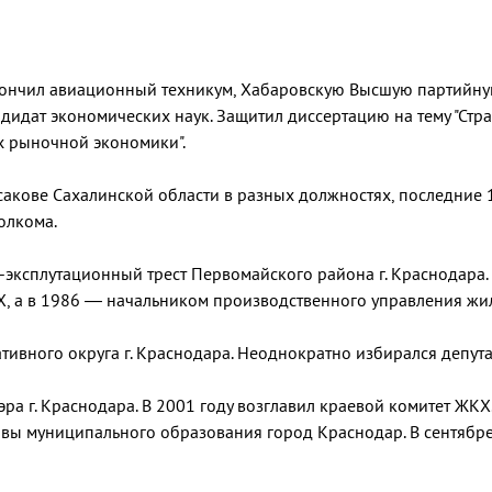
Окончил авиационный техникум, Хабаровскую Высшую партийну
дидат экономических наук. Защитил диссертацию на тему "Стра
х рыночной экономики".
акове Сахалинской области в разных должностях, последние 1
олкома.
эксплутационный трест Первомайского района г. Краснодара.
Х, а в 1986 — начальником производственного управления ж
тивного округа г. Краснодара. Неоднократно избирался депут
ра г. Краснодара. В 2001 году возглавил краевой комитет ЖКХ.
авы муниципального образования город Краснодар. В сентябр