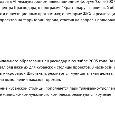
одара в VI международном инвестиционном форуме "Сочи-2007"
центра Краснодара, о программе "Краснодару – столичный обл
 и инвестиционных программах; о реформе ЖКХ и реализац
роектов на территории города, ответил на вопросы пользова
пального образования г. Краснодар в сентябре 2005 года. За
л ряд важных для кубанской столицы проектов. В частности, 
 в микрорайон Школьный, реализуется муниципальная целевая
 на выполнении наказов горожан.
ение кубанской столицы, пополняется парк трамвайно-тролле
е жилищно-коммунального комплекса, реализуются крупные