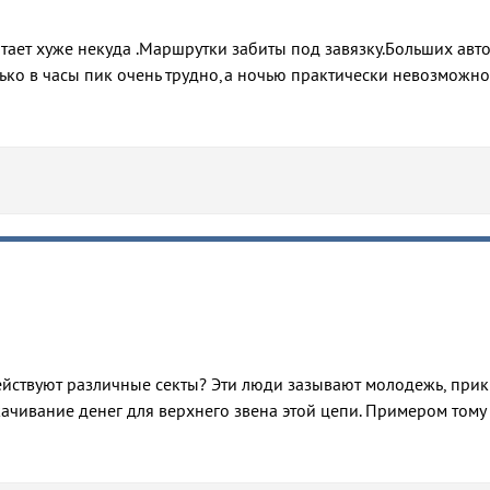
ает хуже некуда .Маршрутки забиты под завязку.Больших авт
олько в часы пик очень трудно,а ночью практически невозможно
йствуют различные секты? Эти люди зазывают молодежь, при
ачивание денег для верхнего звена этой цепи. Примером тому