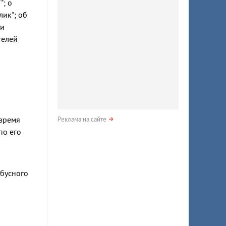
; о
ик"; об
ии
телей
 время
Реклама на сайте
по его
йбусного