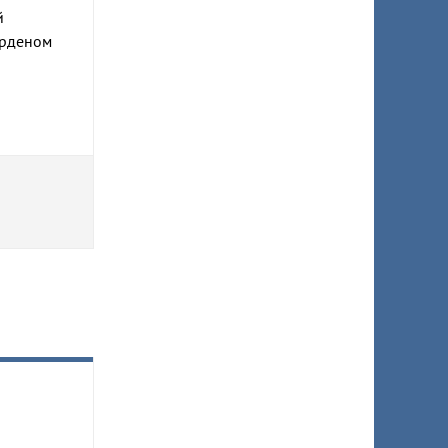
й
Орденом