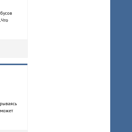
обусов
.Что
крываясь
 может