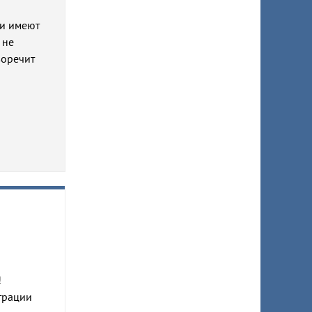
ни имеют
 не
воречит
!
трации