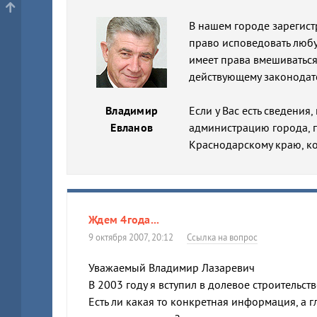
В нашем городе зарегист
право исповедовать любу
имеет права вмешиваться
действующему законодате
Владимир
Если у Вас есть сведени
Евланов
администрацию города, 
Краснодарскому краю, к
Ждем 4года...
9 октября 2007, 20:12
Ссылка на вопрос
Уважаемый Владимир Лазаревич
В 2003 году я вступил в долевое строительств
Есть ли какая то конкретная информация, а