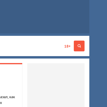
18+
азал, как
х