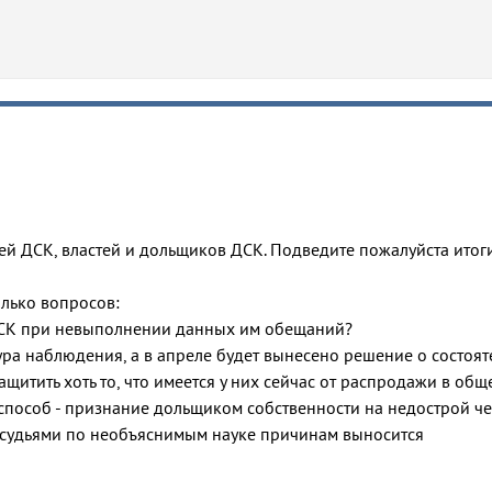
ей ДСК, властей и дольщиков ДСК. Подведите пожалуйста итог
олько вопросов:
ДСК при невыполнении данных им обещаний?
ура наблюдения, а в апреле будет вынесено решение о состоят
щитить хоть то, что имеется у них сейчас от распродажи в общ
пособ - признание дольщиком собственности на недострой чер
 судьями по необъяснимым науке причинам выносится