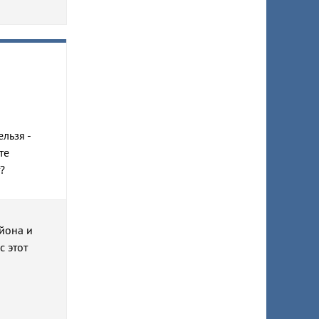
льзя -
те
?
йона и
с этот