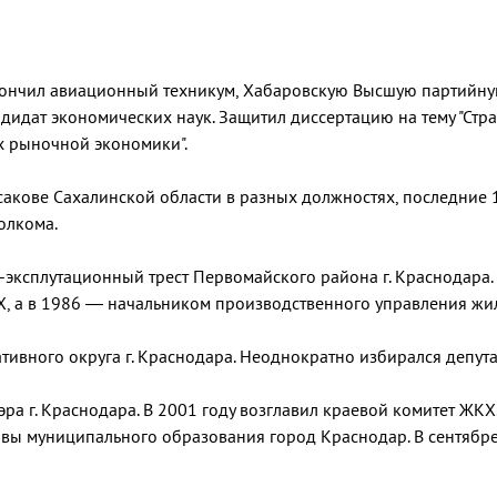
Окончил авиационный техникум, Хабаровскую Высшую партийну
дидат экономических наук. Защитил диссертацию на тему "Стра
х рыночной экономики".
акове Сахалинской области в разных должностях, последние 1
олкома.
эксплутационный трест Первомайского района г. Краснодара.
Х, а в 1986 — начальником производственного управления ж
тивного округа г. Краснодара. Неоднократно избирался депут
ра г. Краснодара. В 2001 году возглавил краевой комитет ЖКХ.
авы муниципального образования город Краснодар. В сентябр