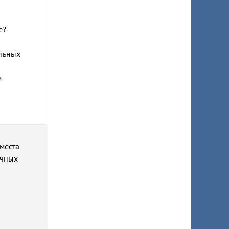
е?
альных
м
места
очных