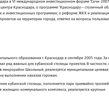
одара в VI международном инвестиционном форуме "Сочи-2007"
центра Краснодара, о программе "Краснодару – столичный обл
 и инвестиционных программах; о реформе ЖКХ и реализац
роектов на территории города, ответил на вопросы пользова
пального образования г. Краснодар в сентябре 2005 года. За
л ряд важных для кубанской столицы проектов. В частности, 
 в микрорайон Школьный, реализуется муниципальная целевая
 на выполнении наказов горожан.
ение кубанской столицы, пополняется парк трамвайно-тролле
е жилищно-коммунального комплекса, реализуются крупные