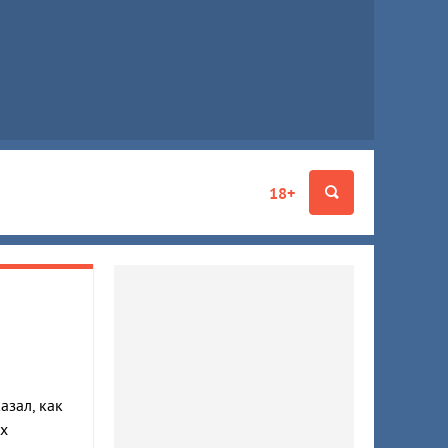
18+
азал, как
х