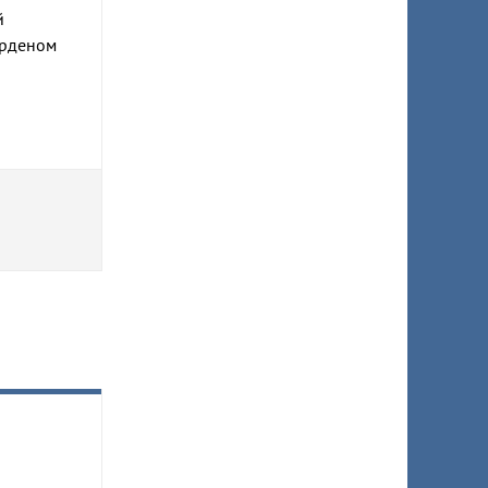
й
Орденом