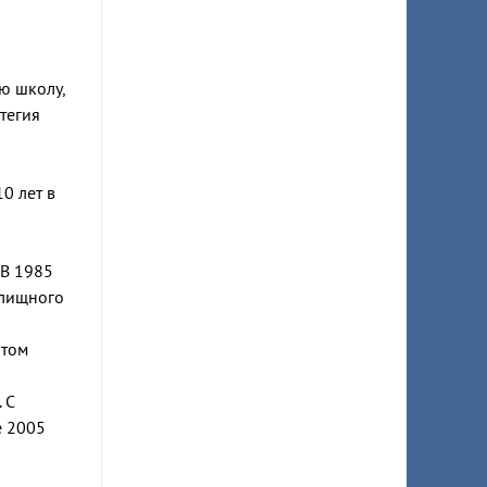
ю школу,
тегия
0 лет в
 В 1985
илищного
атом
 С
е 2005