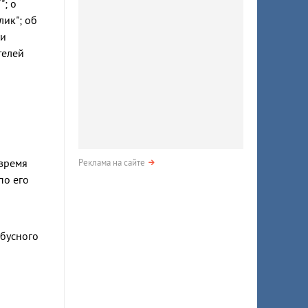
; о
ик"; об
ии
телей
 время
Реклама на сайте
по его
йбусного