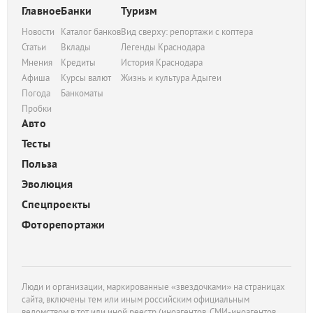
Главное
Банки
Туризм
Новости
Каталог банков
Вид сверху: репортажи с коптера
Статьи
Вклады
Легенды Краснодара
Мнения
Кредиты
История Краснодара
Афиша
Курсы валют
Жизнь и культура Адыгеи
Погода
Банкоматы
Пробки
Авто
Тесты
Польза
Эволюция
Спецпроекты
Фоторепортажи
Люди и организации, маркированные «звездочками» на страницах
сайта, включены тем или иным российским официальным
ведомством в тот или иной реестр (иноагентов, СМИ-иноагентов,