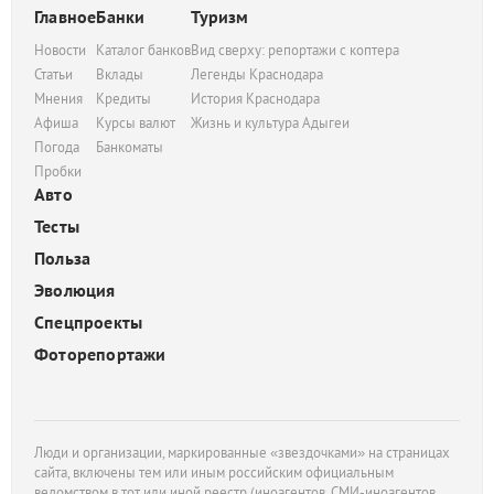
Главное
Банки
Туризм
Новости
Каталог банков
Вид сверху: репортажи с коптера
Статьи
Вклады
Легенды Краснодара
Мнения
Кредиты
История Краснодара
Афиша
Курсы валют
Жизнь и культура Адыгеи
Погода
Банкоматы
Пробки
Авто
Тесты
Польза
Эволюция
Спецпроекты
Фоторепортажи
Люди и организации, маркированные «звездочками» на страницах
сайта, включены тем или иным российским официальным
ведомством в тот или иной реестр (иноагентов, СМИ-иноагентов,