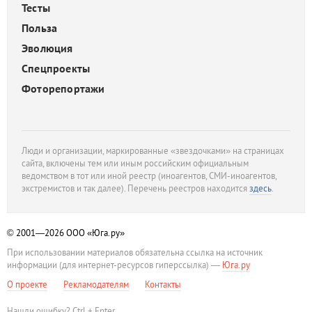
Тесты
Польза
Эволюция
Спецпроекты
Фоторепортажи
Люди и организации, маркированные «звездочками» на страницах
сайта, включены тем или иным российским официальным
ведомством в тот или иной реестр (иноагентов, СМИ-иноагентов,
экстремистов и так далее). Перечень реестров находится
здесь
.
© 2001—2026
ООО «Юга.ру»
При использовании материалов обязательна ссылка на источник
информации (для интернет-ресурсов гиперссылка) —
Юга.ру
О проекте
Рекламодателям
Контакты
Нашли ошибку? Ctrl + Enter