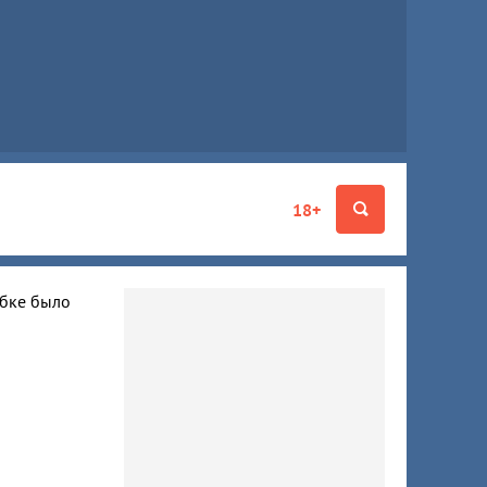
18+
ибке было