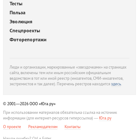
Тесты
Польза
Эволюция
Спецпроекты
Фоторепортажи
Люди и организации, маркированные «звездочками» на страницах
сайта, включены тем или иным российским официальным
ведомством в тот или иной реестр (иноагентов, СМИ-иноагентов,
экстремистов и так далее). Перечень реестров находится
здесь
.
© 2001—2026
ООО «Юга.ру»
При использовании материалов обязательна ссылка на источник
информации (для интернет-ресурсов гиперссылка) —
Юга.ру
О проекте
Рекламодателям
Контакты
Нашли ошибку? Ctrl + Enter