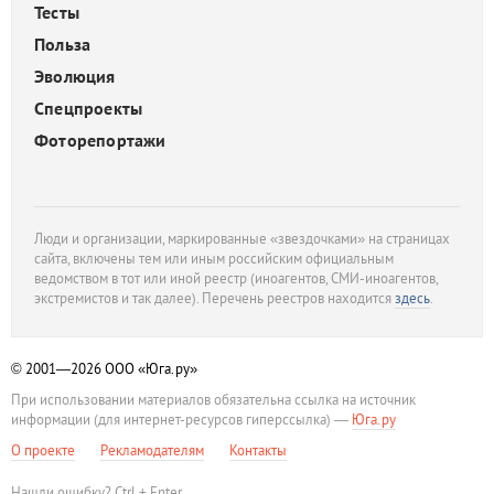
Тесты
Польза
Эволюция
Спецпроекты
Фоторепортажи
Люди и организации, маркированные «звездочками» на страницах
сайта, включены тем или иным российским официальным
ведомством в тот или иной реестр (иноагентов, СМИ-иноагентов,
экстремистов и так далее). Перечень реестров находится
здесь
.
© 2001—2026
ООО «Юга.ру»
При использовании материалов обязательна ссылка на источник
информации (для интернет-ресурсов гиперссылка) —
Юга.ру
О проекте
Рекламодателям
Контакты
Нашли ошибку? Ctrl + Enter