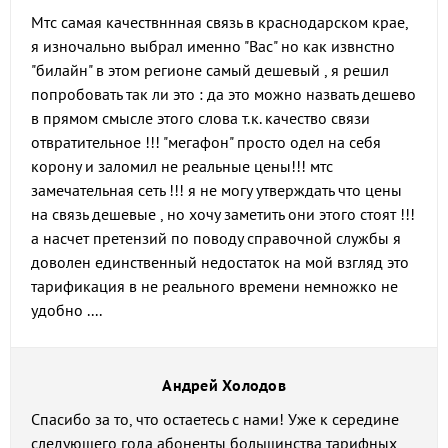
Мтс самая качествннная связь в краснодарском крае,
я изночально выбрал именно "Вас" но как извнстно
"билайн" в этом регионе самый дешевый , я решил
попробовать так ли это : да это можно назвать дешево
в прямом смысле этого слова т.к. качество связи
отвратительное !!! "мегафон" просто одел на себя
корону и заломил не реальные цены!!! мтс
замечательная сеть !!! я не могу утверждать что цены
на связь дешевые , но хочу заметить они этого стоят !!!
а насчет претензий по поводу справочной службы я
доволен единственный недостаток на мой взгляд это
тарификация в не реального времени немножко не
удобно ....
Андрей Холодов
Спасибо за то, что остаетесь с нами! Уже к середине
следующего года абоненты большинства тарифных