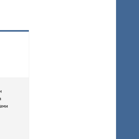
и
а
тами