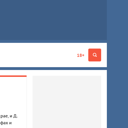
18+
ае, и Д.
ифах и