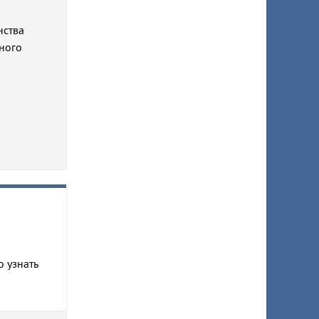
нства
ьного
о узнать