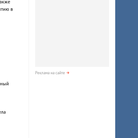
также
ытию в
Реклама на сайте
нный
ела