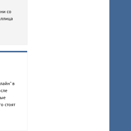
ани со
иллица
лайн" в
ысле
ные
го стоят