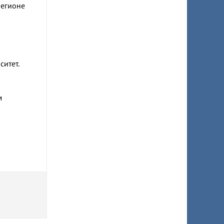
регионе
ситет.
м