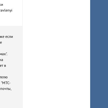
ки
ravlenyi
аже если
ые
ах".
на
ет в
ателю
 "МТС-
 почты,