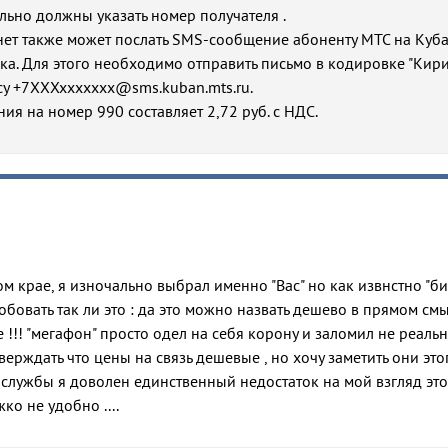
льно должны указать номер получателя .
нет также может послать SMS-сообщение абоненту МТС на Куб
ка. Для этого необходимо отправить письмо в кодировке "Кир
су +7ХХХххххххх@sms.kuban.mts.ru.
ия на номер 990 составляет 2,72 руб. с НДС.
м крае, я изночально выбрал именно "Вас" но как извнстно "би
бовать так ли это : да это можно назвать дешево в прямом см
ое !!! "мегафон" просто одел на себя корону и заломил не реаль
утверждать что цены на связь дешевые , но хочу заметить они это
й службы я доволен единственный недостаток на мой взгляд это
о не удобно ....