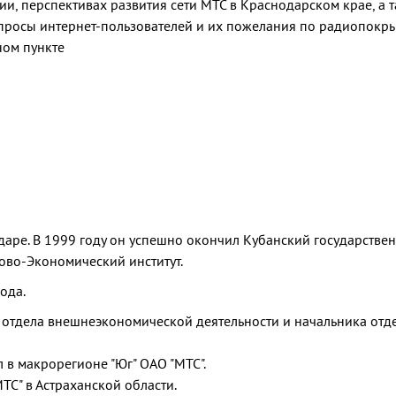
ии, перспективах развития сети МТС в Краснодарском крае, а 
опросы интернет-пользователей и их пожелания по радиопокр
ном пункте
даре. В 1999 году он успешно окончил Кубанский государстве
ово-Экономический институт.
ода.
 отдела внешнеэкономической деятельности и начальника отд
 в макрорегионе "Юг" ОАО "МТС".
ТС" в Астраханской области.