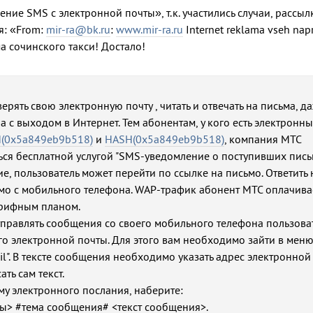
ение SMS с электронной почты», т.к. участились случаи, рассыл
я: «From:
mir-ra@bk.ru
:
www.mir-ra.ru
Internet reklama vseh nap
а сочинского такси! Достало!
рять свою электронную почту , читать и отвечать на письма, д
 с выходом в Интернет. Тем абонентам, у кого есть электронн
(0x5a849eb9b518)
и
HASH(0x5a849eb9b518)
, компания МТС
ься бесплатной услугой "SMS-уведомление о поступивших письм
, пользователь может перейти по ссылке на письмо. Ответить 
мо с мобильного телефона. WAP-трафик абонент МТС оплачива
арифным планом.
тправлять сообщения со своего мобильного телефона пользов
его электронной почты. Для этого вам необходимо зайти в меню
il". В тексте сообщения необходимо указать адрес электронной
ть сам текст.
ему электронного послания, наберите:
ы> #тема сообщения# <текст сообщения>.