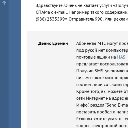
Здравствуйте. Очень не хватает услуги «Получ
СПАМа с e-mail. Например такого содержани
(988) 2333599» Отправитель 990, Или реклам
Денис Еремин
Абоненты МТС могут прове
под рукой нет компьютера
почтовые ящики на
HASH
предлагает воспользоват
Получив SMS-уведомление
письмо также можно пря
соответствии со своим т
Кроме того, вы можете о
сети Интернет на адрес 
Инфо", раздел "Send E-ma
поставить пробел и написа
Если вы хотите указать т
<адрес электронной почт