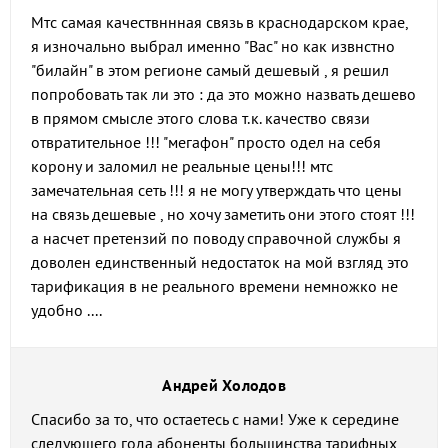
Мтс самая качествннная связь в краснодарском крае,
я изночально выбрал именно "Вас" но как извнстно
"билайн" в этом регионе самый дешевый , я решил
попробовать так ли это : да это можно назвать дешево
в прямом смысле этого слова т.к. качество связи
отвратительное !!! "мегафон" просто одел на себя
корону и заломил не реальные цены!!! мтс
замечательная сеть !!! я не могу утверждать что цены
на связь дешевые , но хочу заметить они этого стоят !!!
а насчет претензий по поводу справочной службы я
доволен единственный недостаток на мой взгляд это
тарификация в не реального времени немножко не
удобно ....
Андрей Холодов
Спасибо за то, что остаетесь с нами! Уже к середине
следующего года абоненты большинства тарифных