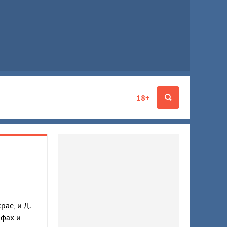
18+
ае, и Д.
ифах и