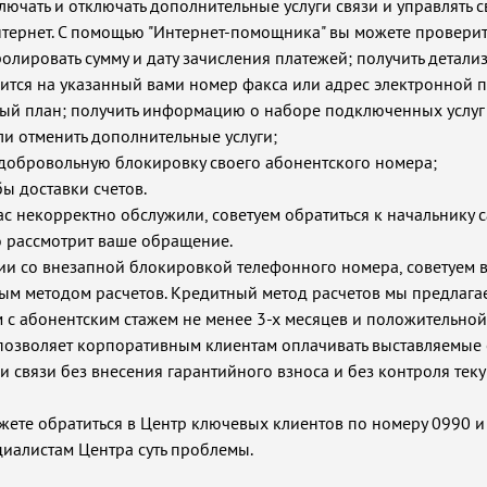
лючать и отключать дополнительные услуги связи и управлять 
тернет. С помощью "Интернет-помощника" вы можете проверит
ролировать сумму и дату зачисления платежей; получить детал
дится на указанный вами номер факса или адрес электронной п
ный план; получить информацию о наборе подключенных услуг
ли отменить дополнительные услуги;
 добровольную блокировку своего абонентского номера;
ы доставки счетов.
 вас некорректно обслужили, советуем обратиться к начальнику 
о рассмотрит ваше обращение.
ции со внезапной блокировкой телефонного номера, советуем 
ым методом расчетов. Кредитный метод расчетов мы предлага
 с абонентским стажем не менее 3-х месяцев и положительно
 позволяет корпоративным клиентам оплачивать выставляемые
уги связи без внесения гарантийного взноса и без контроля тек
ожете обратиться в Центр ключевых клиентов по номеру 0990 и
иалистам Центра суть проблемы.