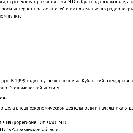
ии, перспективах развития сети МТС в Краснодарском крае, а 
опросы интернет-пользователей и их пожелания по радиопокр
ном пункте
даре. В 1999 году он успешно окончил Кубанский государстве
ово-Экономический институт.
ода.
 отдела внешнеэкономической деятельности и начальника отд
 в макрорегионе "Юг" ОАО "МТС".
ТС" в Астраханской области.