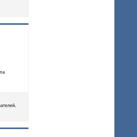
а
ипа
ателей.