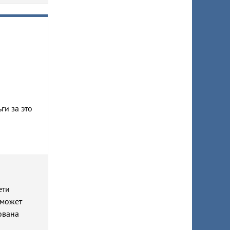
ги за это
ети
 может
ована