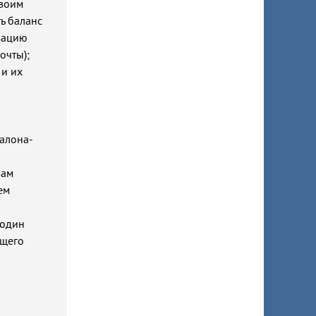
своим
ь баланс
изацию
очты);
 и их
салона-
вам
ем
й
 один
ущего