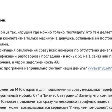
ами
.
й ,а так, игрушка где можно только "поглядеть", что там делает
в компетентна только масимум 1 девушка, остальные ей посто
иями.
ситуация отключения сразу всех номеров по отсутствию денег 
икации разговоров ( последняя - в ночь с 31 на 1 сент.) или п
ючена, а утром задолженность -60.
Вас программа неправильно считает наши деньги?
vvvaysh91@ma
бонентов МТС открыты для подключения сразу несколько тари
оративный мобайл 07" и "Бизнес без границ". Замечу, что компа
ТС может подключиться сразу на несколько тарифных планов.
онент может воспользоваться сервисом "Интернет-помощник", 