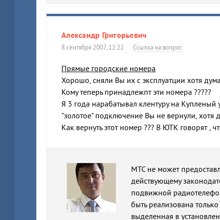
Александр Григорьевич
8 сентября 2007, 12:22
Ссылка на вопрос
Прямые городские номера
Хорошо, сняли Вы их с эксплуатции хотя думал
Кому теперь принадлежпт эти номера ?????
Я 3 года нарабатывал клентуру на Купленый у
"золотое" подключение Вы не вернули, хотя 
Как вернуть этот номер ??? В ЮТК говорят , чт
МТС не может предостав
действующему законодате
подвижной радиотелефон
быть реализована только
выделенная в установлен