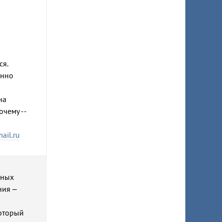
ся.
янно
на
очему --
il.ru
фных
ния –
который