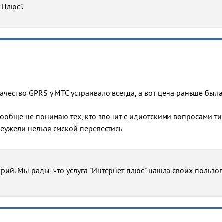
 Плюс".
 Качество GPRS у МТС устраивало всегда, а вот цена раньше был
 Вообще не понимаю тех, кто звонит с идиотскими вопросами т
неужели нельзя смской перевестись
рий. Мы рады, что услуга "Интернет плюс" нашла своих пользов