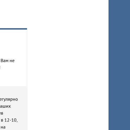
 Вам не
!
регулярно
наших
ев
в 12-10,
 на