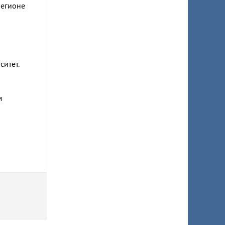
регионе
ситет.
м