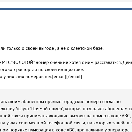
и только о своей выгоде , а не о клентской базе.
 МТС "ЗОЛОТОЙ" номер очень не хотел с ним расставаться. День
договор расторгли по своей инициативе.
о у них этих номеров нет.[email][/email]
лять своим абонентам прямые городские номера согласно
льству. Услуга "Прямой номер", которая позволяет абонентам с
ной связи принимать входящие вызовы на номер в коде АВС,
 на узлах сети местной телефонной связи, на которых задейств
ном порядке нумерация в коде АВС, при наличии у оператора