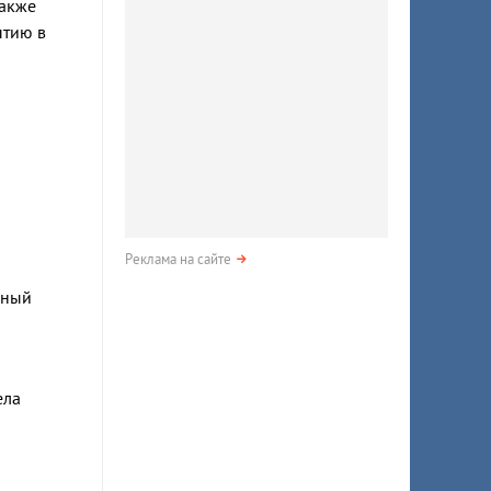
также
ытию в
Реклама на сайте
нный
ела