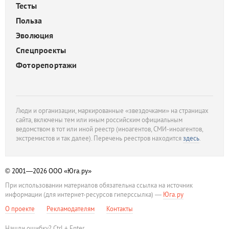
Тесты
Польза
Эволюция
Спецпроекты
Фоторепортажи
Люди и организации, маркированные «звездочками» на страницах
сайта, включены тем или иным российским официальным
ведомством в тот или иной реестр (иноагентов, СМИ-иноагентов,
экстремистов и так далее). Перечень реестров находится
здесь
.
© 2001—2026
ООО «Юга.ру»
При использовании материалов обязательна ссылка на источник
информации (для интернет-ресурсов гиперссылка) —
Юга.ру
О проекте
Рекламодателям
Контакты
Нашли ошибку? Ctrl + Enter