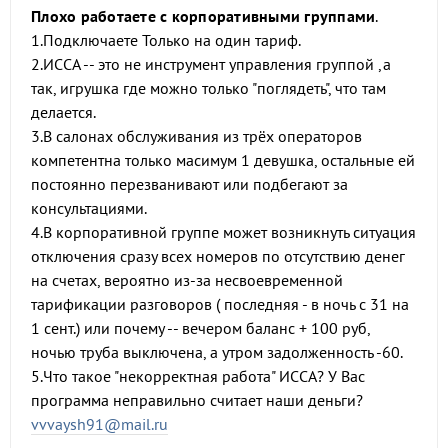
Плохо работаете с корпоративными группами
.
1.Подключаете Только на один тариф.
2.ИССА -- это не инструмент управления группой ,а
так, игрушка где можно только "поглядеть", что там
делается.
3.В салонах обслуживания из трёх операторов
компетентна только масимум 1 девушка, остальные ей
постоянно перезванивают или подбегают за
консультациями.
4.В корпоративной группе может возникнуть ситуация
отключения сразу всех номеров по отсутствию денег
на счетах, вероятно из-за несвоевременной
тарификации разговоров ( последняя - в ночь с 31 на
1 сент.) или почему -- вечером баланс + 100 руб,
ночью труба выключена, а утром задолженность -60.
5.Что такое "некорректная работа" ИССА? У Вас
программа неправильно считает наши деньги?
vvvaysh91@mail.ru