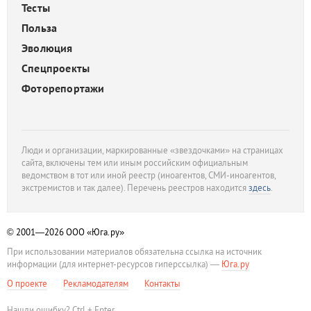
Тесты
Польза
Эволюция
Спецпроекты
Фоторепортажи
Люди и организации, маркированные «звездочками» на страницах
сайта, включены тем или иным российским официальным
ведомством в тот или иной реестр (иноагентов, СМИ-иноагентов,
экстремистов и так далее). Перечень реестров находится
здесь
.
© 2001—2026
ООО «Юга.ру»
При использовании материалов обязательна ссылка на источник
информации (для интернет-ресурсов гиперссылка) —
Юга.ру
О проекте
Рекламодателям
Контакты
Нашли ошибку? Ctrl + Enter