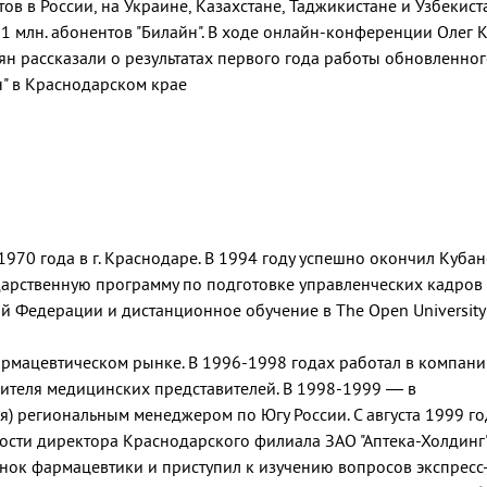
тов в России, на Украине, Казахстане, Таджикистане и Узбекист
 1 млн. абонентов "Билайн". В ходе онлайн-конференции Олег 
ян рассказали о результатах первого года работы обновленног
" в Краснодарском крае
1970 года в г. Краснодаре. В 1994 году успешно окончил Куба
дарственную программу по подготовке управленческих кадров
й Федерации и дистанционное обучение в The Open University
рмацевтическом рынке. В 1996-1998 годах работал в компании
дителя медицинских представителей. В 1998-1999 — в
) региональным менеджером по Югу России. С августа 1999 го
ости директора Краснодарского филиала ЗАО "Аптека-Холдинг".
нок фармацевтики и приступил к изучению вопросов экспресс