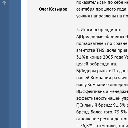
показатель сам по себе н
Олег Козыров
сентября прошлого года н
усилия направлены на п
3. Итоги ребрендинга:
А)Преданные абоненты 
пользователей по сравн
агентства TNS, доля при
31% в конце 2005 года.
целей ребрендинга.
Б)Лидеры рынка: По данн
нашей Компании различн
нашу Компанию лидером
В)Эффективный менеджм
эффективность нашей уп
Г)Сильный бренд: 91,5% 
бренд. Более того, 79,3%
отношение респондентов 
– 76,8% – отметили, что