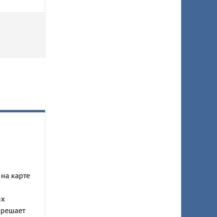
 на карте
ых
 решает