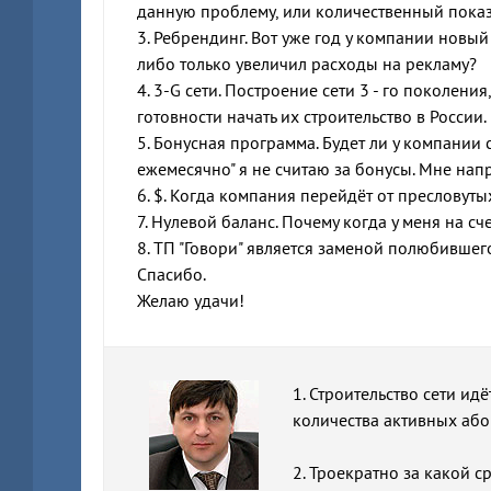
данную проблему, или количественный показ
3. Ребрендинг. Вот уже год у компании новы
либо только увеличил расходы на рекламу?
4. 3-G сети. Построение сети 3 - го поколени
готовности начать их строительство в Росси
5. Бонусная программа. Будет ли у компании
ежемесячно" я не считаю за бонусы. Мне нап
6. $. Когда компания перейдёт от пресловуты
7. Нулевой баланс. Почему когда у меня на сч
8. ТП "Говори" является заменой полюбившего
Спасибо.
Желаю удачи!
1. Строительство сети ид
количества активных або
2. Троекратно за какой 