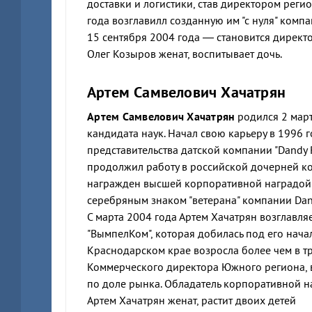
доставки и логистики, став директором регио
года возглавилл созданную им "с нуля" комп
15 сентября 2004 года — становится дирек
Олег Козыров женат, воспитывает дочь.
Артем Самвелович Хачатрян
Артем Самвелович Хачатрян
родился 2 март
кандидата наук. Начал свою карьеру в 1996 
представительства датской компании "Dandy R
продолжил работу в российской дочерней ко
награжден высшей корпоративной наградой "
серебряным знаком "ветерана" компании Dan
С марта 2004 года Артем Хачатрян возглав
"ВымпелКом", которая добилась под его нача
Краснодарском крае возросла более чем в тр
Коммерческого директора Южного региона, в
по доле рынка. Обладатель корпоративной н
Артем Хачатрян женат, растит двоих детей