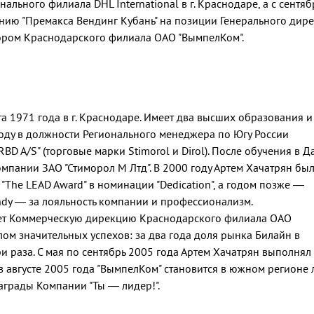
нального филиала DHL International в г. Краснодаре, а с сентя
анию "Премакса Вендинг Кубань" на позиции Генерального дире
тором Краснодарского филиала ОАО "ВымпелКом".
а 1971 года в г. Краснодаре. Имеет два высших образования и
году в должности Регионального менеджера по Югу России
BD A/S" (торговые марки Stimorol и Dirol). После обучения в 
мпании ЗАО "Стиморол М Лтд". В 2000 году Артем Хачатрян бы
The LEAD Award" в номинации "Dedication", а годом позже —
dy — за лояльность компании и профессионализм.
ляет Коммерческую дирекцию Краснодарского филиала ОАО
лом значительных успехов: за два года доля рынка Билайн в
и раза. С мая по сентябрь 2005 года Артем Хачатрян выполня
 августе 2005 года "ВымпелКом" становится в южном регионе
аграды Компании "Ты — лидер!".