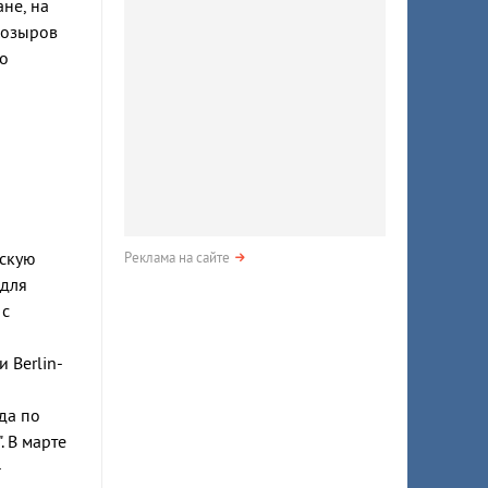
ане, на
Козыров
о
нскую
Реклама на сайте
 для
 с
 Berlin-
да по
 В марте
-