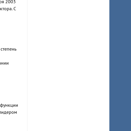
бря 2003
ктора. С
 степень
Дании
л
л функции
 лидером