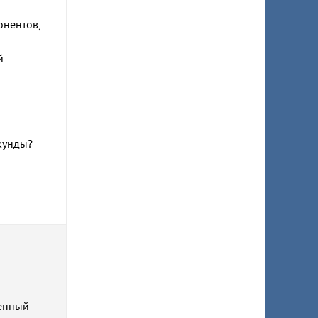
онентов,
й
екунды?
венный