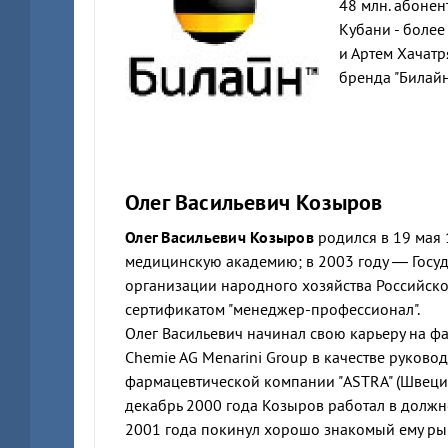
48 млн. абонен
Кубани - более
и Артем Хачатр
бренда "Билайн
Олег Васильевич Козыров
Олег Васильевич Козыров
родился в 19 мая 
медицинскую академию; в 2003 году — Госу
организации народного хозяйства Российско
сертификатом "менеджер-профессионал".
Олег Васильевич начинал свою карьеру на фа
Chemie AG Menarini Group в качестве руково
фармацевтической компании "ASTRA" (Швеция
декабрь 2000 года Козыров работал в должн
2001 года покинул хорошо знакомый ему ры