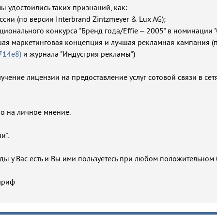
мы удостоились таких признаний, как:
ии (по версии Interbrand Zintzmeyer & Lux AG);
ционального конкурса "Бренд года/Effie – 2005" в номинации 
чшая маркетинговая концепция и лучшая рекламная кампания (
714e8)
и журнала "Индустрия рекламы")
лучение лицензии на предоставление услуг сотовой связи в сет
во на личное мнение.
и".
нды у Вас есть и Вы ими пользуетесь при любом положительном 
тариф