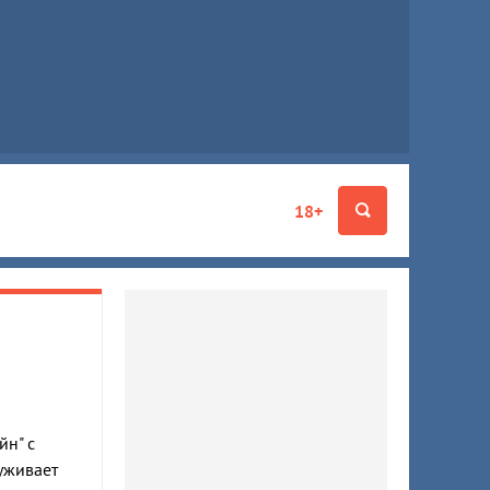
18+
йн" с
уживает