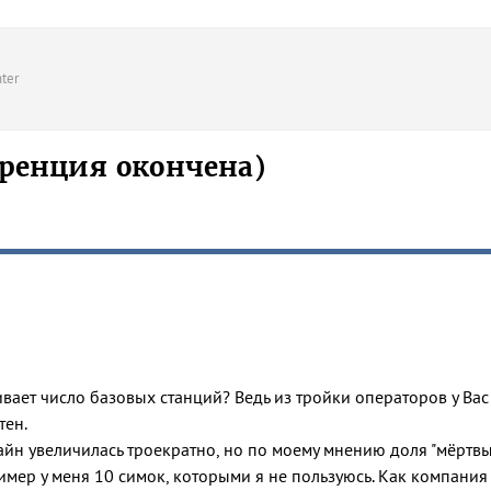
ter
ренция окончена)
ивает число базовых станций? Ведь из тройки операторов у Вас
тен.
лайн увеличилась троекратно, но по моему мнению доля "мёртв
ример у меня 10 симок, которыми я не пользуюсь. Как компания