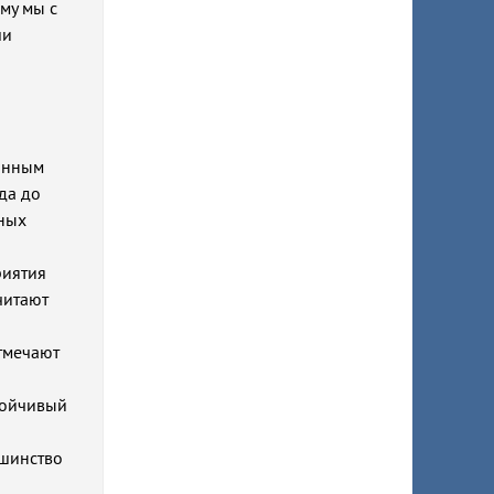
ому мы с
ши
данным
да до
вных
риятия
читают
тмечают
тойчивый
ьшинство