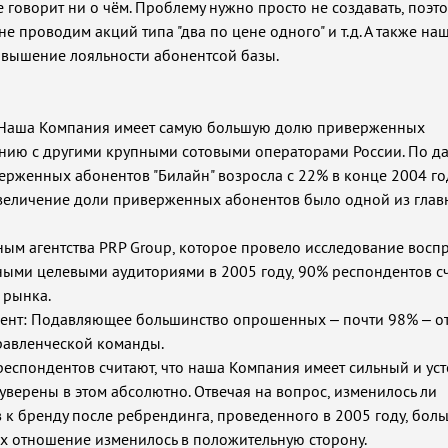
е говорит ни о чём. Проблему нужно просто не создавать, поэт
е проводим акций типа "два по цене одного" и т.д. А также на
овышение лояльности абонентсой базы.
-Наша Компания имеет самую большую долю приверженных
ению с другими крупными сотовыми операторами России. По 
верженных абонентов "Билайн" возросла с 22% в конце 2004 го
Увеличение доли приверженных абонентов было одной из гла
ым агентства PRP Group, которое провело исследование восп
ыми целевыми аудиториями в 2005 году, 90% респондентов с
 рынка.
ент: Подавляющее большинство опрошенных – почти 98% – о
равленческой команды.
респондентов считают, что наша Компания имеет сильный и ус
 уверены в этом абсолютно. Отвечая на вопрос, изменилось ли
к бренду после ребрендинга, проведенного в 2005 году, бол
 их отношение изменилось в положительную сторону.