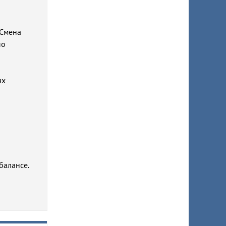
"Смена
по
ях
балансе.