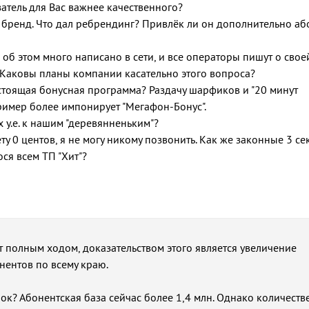
атель для Вас важнее качественного?
й бренд. Что дал ребрендинг? Привлёк ли он дополнительно аб
я, об этом много написано в сети, и все операторы пишут о свое
и. Каковы планы компании касательно этого вопроса?
 стоящая бонусная программа? Раздачу шарфиков и "20 минут
ример более импонирует "Мегафон-Бонус".
х у.е. к нашим "деревянненьким"?
ету 0 центов, я не могу никому позвонить. Как же законные 3 с
ся всем ТП "Хит"?
ёт полным ходом, доказательством этого является увеличение
нентов по всему краю.
срок? Абонентская база сейчас более 1,4 млн. Однако количест