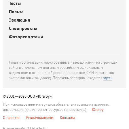
Тесты
Польза
Эволюция
Спецпроекты
Фоторепортажи
Люди и организации, маркированные «звездочками» на страницах
сайта, включены тем или иным российским официальным
ведомством в тот или иной реестр (иноагентов, СМИ-иноагентов,
экстремистов и так далее). Перечень реестров находится
здесь
.
© 2001—2026
ООО «Юга.ру»
При использовании материалов обязательна ссылка на источник
информации (для интернет-ресурсов гиперссылка) —
Юга.ру
О проекте
Рекламодателям
Контакты
Нашли ошибку? Ctrl + Enter