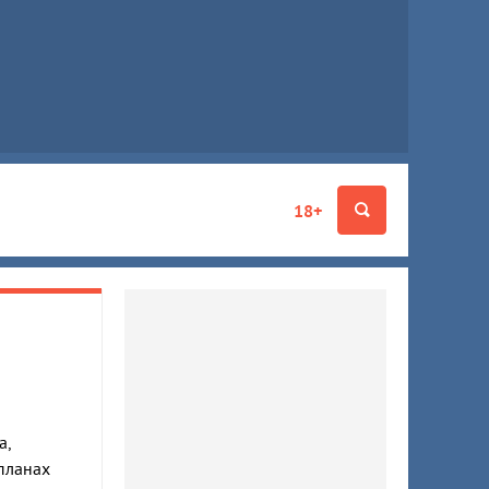
18+
а,
планах