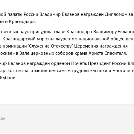
й палаты России Владимир Евланов награжден Дипломом за
ни и Краснодара.
твенных наук присудила главе Краснодара Владимиру Евлано
ы. Краснодарский мэр стал лауреатом национальной обществе
 в номинации "Служение Отечеству". Церемония награждения
оскве - в Зале церковных соборов храма Христа Спасителя.
имир Евланов награжден орденом Почета. Президент России В
арского мэра, отметив тем самым трудовые успехи и многолет
Кубани.
ter