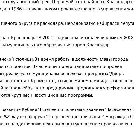
эксплутационный трест Первомайского района г. Краснодара.
Х, а в 1986 — начальником производственного управления ж
тивного округа г. Краснодара. Неоднократно избирался депут
ра г. Краснодара. В 2001 году возглавил краевой комитет ЖКХ.
авы муниципального образования город Краснодар.
анской столицы. За время работы в должности главы города
ицы проектов. В частности, по его инициативе построена
й, реализуется муниципальная целевая программа "Дворы
азов горожан. Кроме того, активными темпами идет озеленени
вайно-троллейбусного предприятия, продолжается реформиро
уются крупные инвестиционные программы.
развитие Кубани" I степени и почетным званием "Заслуженны
 РФ", лауреат форума "Общественное признание". Награжден 
ни за плодотворную деятельность и укрепление православия в