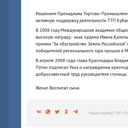
Решением Президиума Торгово-Промышленно
активную поддержку деятельности ТТП Куба
В 2008 году Международная академия общес
высокую награду - знак ордена Ивана Калит
премии "За обустройство Земли Российской"
победителей регионального тура прошла в М
В апреле 2008 года глава Краснодара Влад
Путин подписал Указ о награждении краснод
добросовестный труд руководителя столицы 
Женат. Воспитал сына.
Нашли ошибку? Ctrl + En