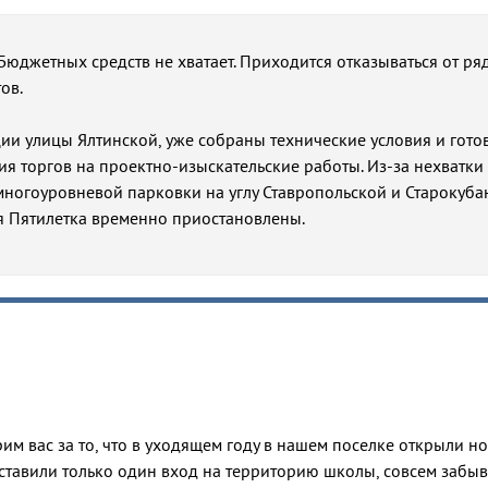
 Бюджетных средств не хватает. Приходится отказываться от ря
ов.
ции улицы Ялтинской, уже собраны технические условия и гото
я торгов на проектно-изыскательские работы. Из-за нехватки
 многоуровневой парковки на углу Ставропольской и Старокуба
я Пятилетка временно приостановлены.
им вас за то, что в уходящем году в нашем поселке открыли н
ставили только один вход на территорию школы, совсем забыв