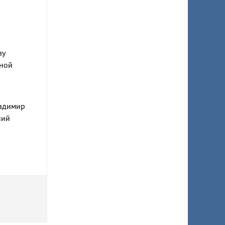
ву
нной
ладимир
ний