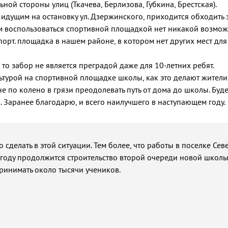
ой стороны улиц (Ткачева, Берлизова, Губкина, Брестская).
м идущим на остановку ул. Дзержинского, приходится обходить 
им воспользоваться спортивной площадкой нет никакой возмо
 спорт. площадка в нашем районе, в котором нет других мест для
 то забор не является преградой даже для 10-летних ребят.
ьтурой на спортивной площадке школы, как это делают жители
е по колено в грязи преодолевать путь от дома до школы. Буде
. Заранее благодарю, и всего наилучшего в наступающем году.
сделать в этой ситуации. Тем более, что работы в поселке Се
году продолжится строительство второй очереди новой школы
принимать около тысячи учеников.