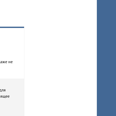
даже не
для
оящее