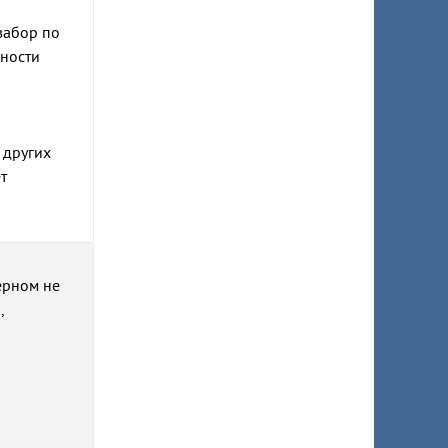
забор по
жности
 других
т
верном не
,