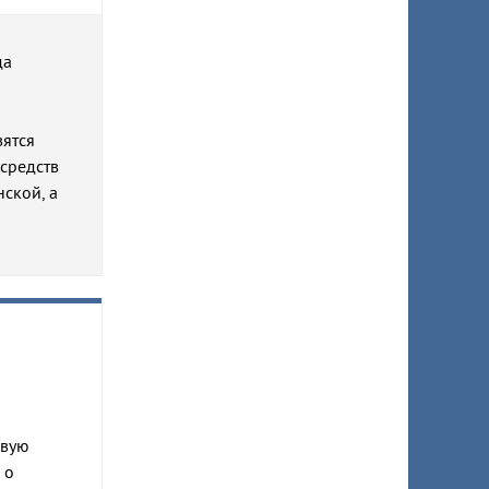
да
вятся
 средств
нской, а
овую
 о