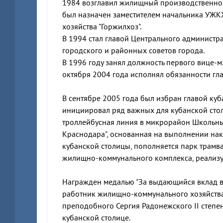
1984 возглавил жилищный производственно-
был назначен заместителем начальника УЖК
хозяйства "Горжилхоз".
В 1994 стал главой Центрального администра
городского и районных советов города.
В 1996 году занял должность первого вице-мэ
октября 2004 года исполнял обязанности гл
В сентябре 2005 года был избран главой куб
инициировал ряд важных для кубанской стол
троллейбусная линия в микрорайон Школьны
Краснодара", основанная на выполнении нак
кубанской столицы, пополняется парк трам
жилищно-коммунального комплекса, реализ
Награжден медалью "За выдающийся вклад в 
работник жилищно-коммунального хозяйства
преподобного Сергия Радонежского II степе
кубанской столице.