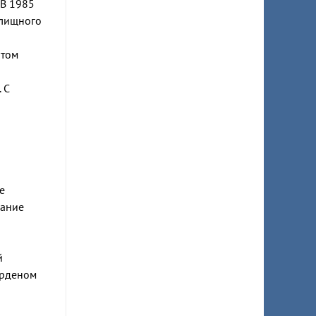
 В 1985
илищного
атом
 С
е
вание
й
Орденом