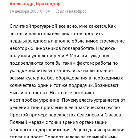
Александр, Краснодар
14 декабря 2006, 09:34
Ссылка на вопрос
С плиткой тротуарной все ясно, мне кажется. Как
честный налогоплательщик готов простить
недальновидность и вполне объяснимое стремление
некоторых чиновников подзаработать. Надеюсь
получили удовлетворение! Мои эти суждения
подкрепляются хотя бы таким фактом: работы по
укладке значительно затянулись - их выполняет
весьма кустарно, без оборудования в необходимых
количествах один и тот же подрядчик. Возникают
мысли об откатах. Но это все риторика.
А вот пробки утренние! Почему власть устраняется от
решения этой проблемы в ее практическом русле?
Простой пример: перекресток Селезнева и Стасова.
Полный маразм с точки зрения организации
безопасного дор. движения. Рецепт для исправления
ситуации прост. Поворот налево за трамвайными