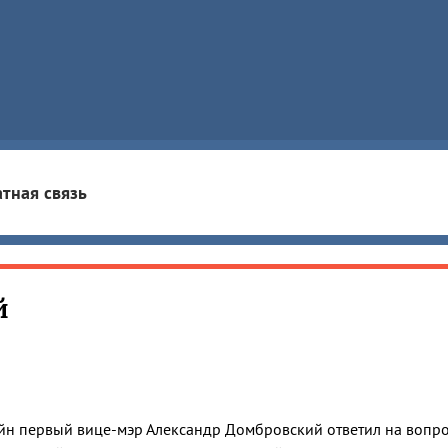
тная связь
й
йн первый вице-мэр Александр Домбровский ответил на вопр