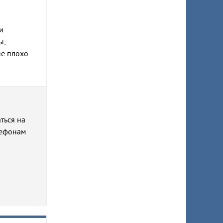
и
ы,
ые плохо
ться на
лефонам