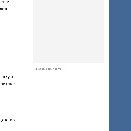
екте
лицы,
Реклама на сайте
ынку и
литике.
Детство