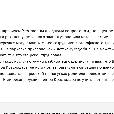
ндровичем Ремезковым я задавала вопрос о том, что в центре
ки реконструированного здания установили металлические
реулке могут ставить только сотрудники этого офисного здани
 и на парковке прилегающей к детскому саду № 23. Не может ж
ать тем, кто его реконструировал.
о каждому случаю нужно разбираться отдельно. Учитывая, что 
тра Краснодара, не могли бы вы разъяснить ситуацию по данн
спользоваться парковкой не могут как родители привозяжие де
в. Если реконструкция центра Краснодара не учитывает интере
щее предписание, и в течение недели запорные устройства на