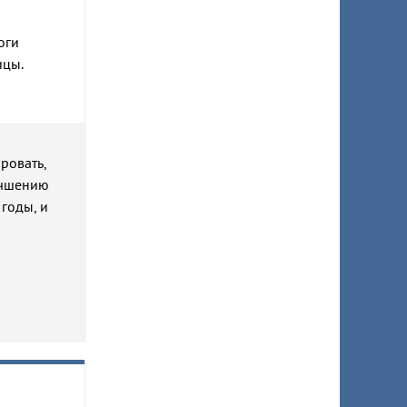
оги
ицы.
ировать,
лучшению
годы, и