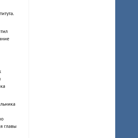
итута.
итил
ание
к
м
ика
альника
по
я главы