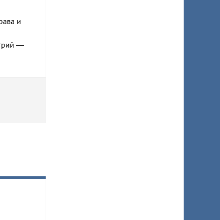
рава и
итрий —