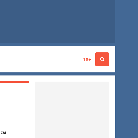
18+
осы