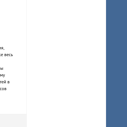
я,
е весь
Вы
ому
тей в
сов