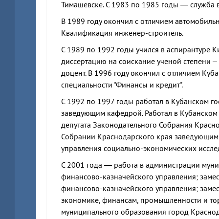
Тимашевске. С 1983 по 1985 годы — служба 
В 1989 году окончил с отличием автомобиль
Квалификация инженер-строитель.
С 1989 по 1992 годы учился в аспирантуре К
диссертацию на соискание ученой степени – 
доцент. В 1996 году окончил с отличием Куб
специальности "Финансы и кредит".
С 1992 по 1997 годы работал в Кубанском го
заведующим кафедрой. Работал в Кубанском 
депутата Законодательного Собрания Красно
Собрании Краснодарского края заведующим 
управления социально-экономических исслед
С 2001 года — работа в администрации мун
финансово-казначейского управления; замес
финансово-казначейского управления; заме
экономике, финансам, промышленности и тор
муниципального образования город Краснод