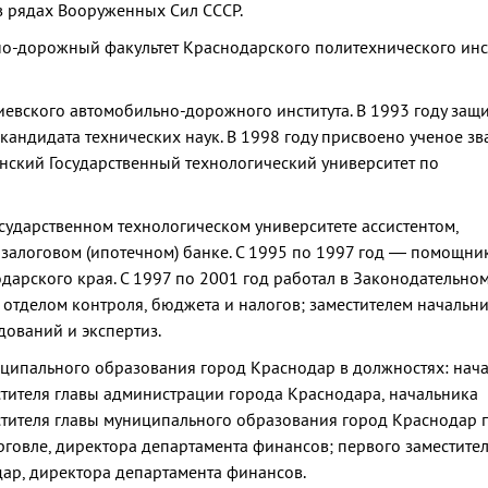
в рядах Вооруженных Сил СССР.
но-дорожный факультет Краснодарского политехнического инст
иевского автомобильно-дорожного института. В 1993 году защ
кандидата технических наук. В 1998 году присвоено ученое зв
анский Государственный технологический университет по
сударственном технологическом университете ассистентом,
залоговом (ипотечном) банке. С 1995 по 1997 год — помощни
дарского края. С 1997 по 2001 год работал в Законодательно
отделом контроля, бюджета и налогов; заместителем начальн
ований и экспертиз.
иципального образования город Краснодар в должностях: нач
тителя главы администрации города Краснодара, начальника
стителя главы муниципального образования город Краснодар 
говле, директора департамента финансов; первого заместител
ар, директора департамента финансов.