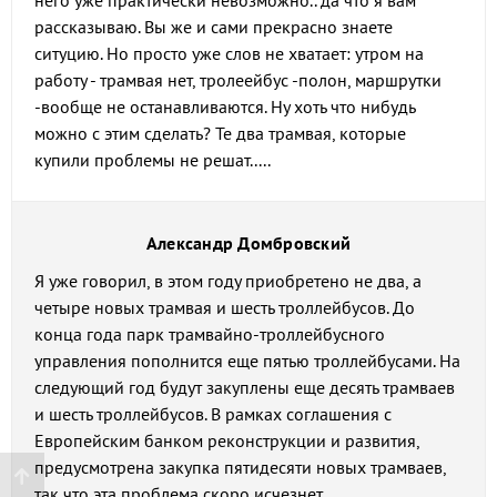
него уже практически невозможно.. да что я вам
рассказываю. Вы же и сами прекрасно знаете
ситуцию. Но просто уже слов не хватает: утром на
работу - трамвая нет, тролеейбус -полон, маршрутки
-вообще не останавливаются. Ну хоть что нибудь
можно с этим сделать? Те два трамвая, которые
купили проблемы не решат.....
Александр Домбровский
Я уже говорил, в этом году приобретено не два, а
четыре новых трамвая и шесть троллейбусов. До
конца года парк трамвайно-троллейбусного
управления пополнится еще пятью троллейбусами. На
следующий год будут закуплены еще десять трамваев
и шесть троллейбусов. В рамках соглашения с
Европейским банком реконструкции и развития,
предусмотрена закупка пятидесяти новых трамваев,
так что эта проблема скоро исчезнет.