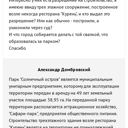
Интересно у них есть разрешение на строительство, я
имеюю ввиду трех этажное сооружение, построенное
возле некогда ресторана "Курень", и кто выдал это
разрешение? Или как обычно - построили, а
узаконили через суд?
И что город собирается делать с той свалкой, что
образовалась за парком?
Спасибо
Александр Домбровский
Парк "Солнечный остров" является муниципальным
унитарным предприятием, которому для эксплуатации
территории передан в аренду на 49 лет земельный
участок площадью 38,95 га. На переданной парку
территории располагается аттракционное хозяйство,
"Сафари-парк", предприятия общественного питания.
Строительство трехэтажного здания возле ресторана
"Курень" ведется на территории не принадлежащей