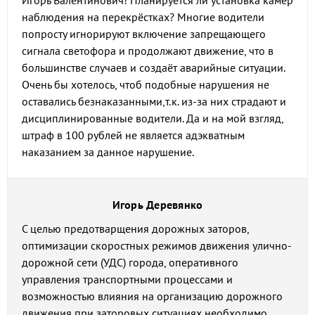
Игорь Валентинович! Планируется ли установка камер
наблюдения на перекрёстках? Многие водители
попросту игнорируют включение запрещающего
сигнала светофора и продолжают движение, что в
большинстве случаев и создаёт аварийные ситуации.
Очень бы хотелось, чтоб подобные нарушения не
оставались безнаказанными,т.к. из-за них страдают и
дисциплинированные водители. Да и на мой взгляд,
штраф в 100 рублей не является адэкватным
наказанием за данное нарушение.
Игорь Деревянко
С целью предотварщения дорожных заторов,
оптимизации скоростных режимов движения улично-
дорожной сети (УДС) города, оперативного
управления транспортными процессами и
возможностью влияния на организацию дорожного
движения при заторовых ситуациях необходимо