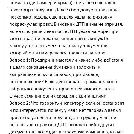
помял сзади бампер и крыло) - не успел ещё талон
техосмотра получить. Далее сбор документов занял
несколько недель, ещё неделя ушла на рихтовку-
покраску-лакировку. Виновник ДТП вины не отрицал,
но на следущий день после ДТП уехал на море, при
этом штраф не оплатил, квитанции выкинул. По
закону у него есть месяц на оплату документов,
который он и намеревался провести на море.
Вопрос 1: Предпринимаются ли какие-либо действия
в целях сокращения бумажной волокиты и
выпрашивания кучи справок, протоколов,
постановлений? Если действовать в рамках закона -
собрать все документы просто невозможно, это в
случае если виновник скрылся с квитанциями.
Вопрос 2: Что говорить инспектору, если он остановит
и поинтересуется, почему у меня нет талона? А ведь я
просто не успел его получить, а на руках у меня не
осталось ни справки о ДТП, ни каких-либо других
документов - всё отдал в страховую компанию, иначе