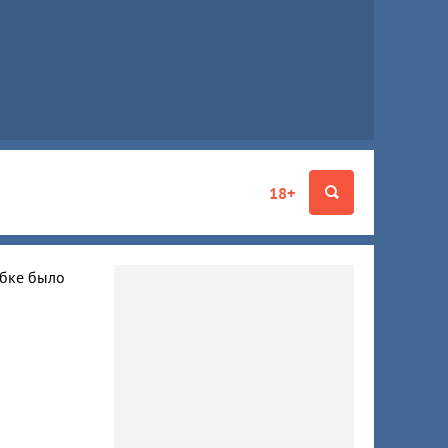
18+
ибке было