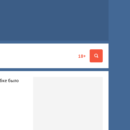
18+
ибке было