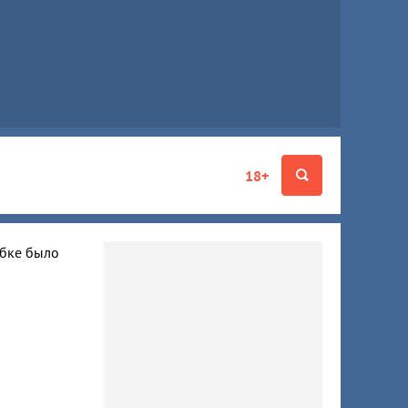
18+
ибке было