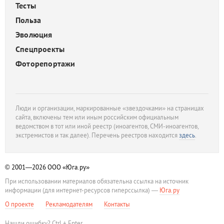
Тесты
Польза
Эволюция
Спецпроекты
Фоторепортажи
Люди и организации, маркированные «звездочками» на страницах
сайта, включены тем или иным российским официальным
ведомством в тот или иной реестр (иноагентов, СМИ-иноагентов,
экстремистов и так далее). Перечень реестров находится
здесь
.
© 2001—2026
ООО «Юга.ру»
При использовании материалов обязательна ссылка на источник
информации (для интернет-ресурсов гиперссылка) —
Юга.ру
О проекте
Рекламодателям
Контакты
Нашли ошибку? Ctrl + Enter