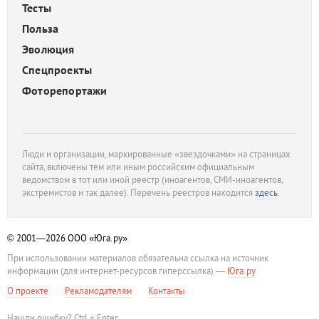
Тесты
Польза
Эволюция
Спецпроекты
Фоторепортажи
Люди и организации, маркированные «звездочками» на страницах
сайта, включены тем или иным российским официальным
ведомством в тот или иной реестр (иноагентов, СМИ-иноагентов,
экстремистов и так далее). Перечень реестров находится
здесь
.
© 2001—2026
ООО «Юга.ру»
При использовании материалов обязательна ссылка на источник
информации (для интернет-ресурсов гиперссылка) —
Юга.ру
О проекте
Рекламодателям
Контакты
Нашли ошибку? Ctrl + Enter