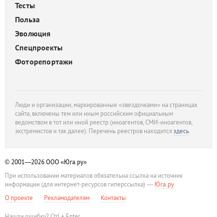
Тесты
Польза
Эволюция
Спецпроекты
Фоторепортажи
Люди и организации, маркированные «звездочками» на страницах
сайта, включены тем или иным российским официальным
ведомством в тот или иной реестр (иноагентов, СМИ-иноагентов,
экстремистов и так далее). Перечень реестров находится
здесь
.
© 2001—2026
ООО «Юга.ру»
При использовании материалов обязательна ссылка на источник
информации (для интернет-ресурсов гиперссылка) —
Юга.ру
О проекте
Рекламодателям
Контакты
Нашли ошибку? Ctrl + Enter