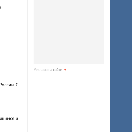
а
Реклама на сайте
оссии. С
явшимся и