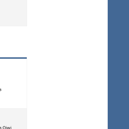
в
з Qiwi