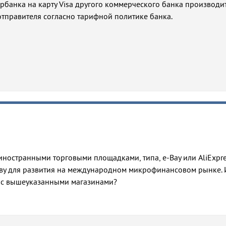
ербанка на карту Visa другого коммерческого банка производит
тправителя согласно тарифной политике банка.
 иностранными торговыми площадками, типа, e-Bay или AliExpre
ву для развития на международном микрофинансовом рынке. 
ы с вышеуказанными магазинами?