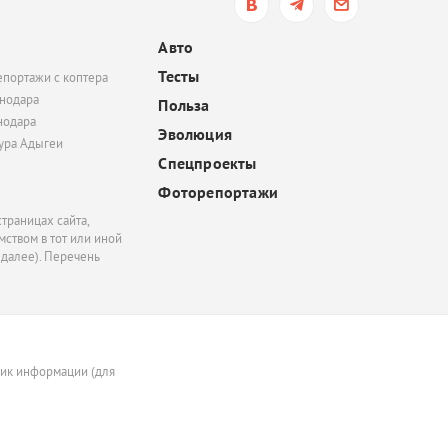
Авто
Тесты
епортажи с коптера
нодара
Польза
нодара
Эволюция
тура Адыгеи
Спецпроекты
Фоторепортажи
траницах сайта,
ством в тот или иной
 далее). Перечень
ник информации (для