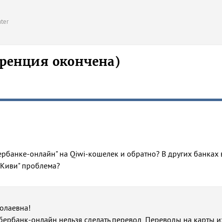
ter
ренция окончена)
бербанке-онлайн" на Qiwi-кошелек и обратно? В других банках 
 "Киви" проблема?
олаевна!
бербанк-онлайн нельзя сделать перевод, Переводы на карты и