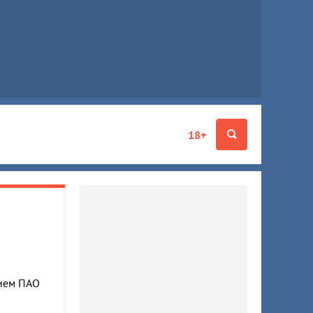
18+
ием ПАО