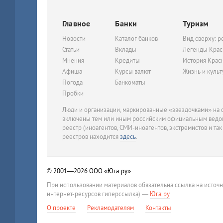
Главное
Банки
Туризм
Новости
Каталог банков
Вид сверху: р
Статьи
Вклады
Легенды Крас
Мнения
Кредиты
История Крас
Афиша
Курсы валют
Жизнь и куль
Погода
Банкоматы
Пробки
Люди и организации, маркированные «звездочками» на с
включены тем или иным российским официальным ведом
реестр (иноагентов, СМИ-иноагентов, экстремистов и так
реестров находится
здесь
.
© 2001—2026
ООО «Юга.ру»
При использовании материалов обязательна ссылка на источ
интернет-ресурсов гиперссылка) —
Юга.ру
О проекте
Рекламодателям
Контакты