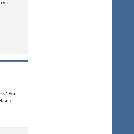
ся с
ss? Это
Или в