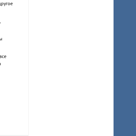
другое
,
лы
все
а