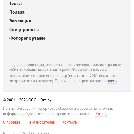
Тесты
Польза
Эволюция
Спецпроекты
Фоторепортажи
Люди и организации, маркированные «звездочками» на страницах
сайта, включены тем или иным российским официальным
ведомством в тот или иной реестр (иноагентов, СМИ-иноагентов,
экстремистов и так далее). Перечень реестров находится
здесь
.
© 2001—2026
ООО «Юга.ру»
При использовании материалов обязательна ссылка на источник
информации (для интернет-ресурсов гиперссылка) —
Юга.ру
О проекте
Рекламодателям
Контакты
Нашли ошибку? Ctrl + Enter