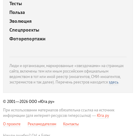
Тесты
Польза
Эволюция
Спецпроекты
Фоторепортажи
Люди и организации, маркированные «звездочками» на страницах
сайта, включены тем или иным российским официальным
ведомством в тот или иной реестр (иноагентов, СМИ-иноагентов,
экстремистов и так далее). Перечень реестров находится
здесь
.
© 2001—2026
ООО «Юга.ру»
При использовании материалов обязательна ссылка на источник
информации (для интернет-ресурсов гиперссылка) —
Юга.ру
О проекте
Рекламодателям
Контакты
Нашли ошибку? Ctrl + Enter