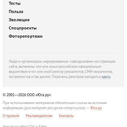
Тесты
Польза
Эволюция
Спецпроекты
Фоторепортажи
Люди и организации, маркированные «звездочками» на страницах
сайта, включены тем или иным российским официальным
ведомством в тот или иной реестр (иноагентов, СМИ-иноагентов,
экстремистов и так далее). Перечень реестров находится
здесь
.
© 2001—2026
ООО «Юга.ру»
При использовании материалов обязательна ссылка на источник
информации (для интернет-ресурсов гиперссылка) —
Юга.ру
О проекте
Рекламодателям
Контакты
Нашли ошибку? Ctrl + Enter