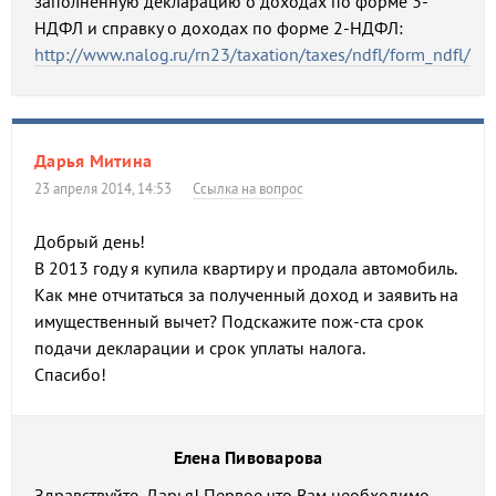
заполненную декларацию о доходах по форме 3-
НДФЛ и справку о доходах по форме 2-НДФЛ:
http://www.nalog.ru/rn23/taxation/taxes/ndfl/form_ndfl/
Дарья Митина
23 апреля 2014, 14:53
Ссылка на вопрос
Добрый день!
В 2013 году я купила квартиру и продала автомобиль.
Как мне отчитаться за полученный доход и заявить на
имущественный вычет? Подскажите пож-ста срок
подачи декларации и срок уплаты налога.
Спасибо!
Елена Пивоварова
Здравствуйте, Дарья! Первое что Вам необходимо