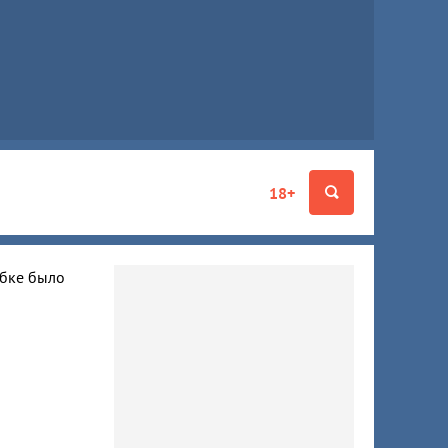
18+
ибке было