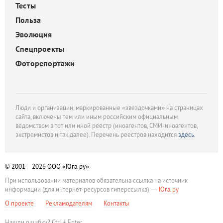
Тесты
Польза
Эволюция
Спецпроекты
Фоторепортажи
Люди и организации, маркированные «звездочками» на страницах
сайта, включены тем или иным российским официальным
ведомством в тот или иной реестр (иноагентов, СМИ-иноагентов,
экстремистов и так далее). Перечень реестров находится
здесь
.
© 2001—2026
ООО «Юга.ру»
При использовании материалов обязательна ссылка на источник
информации (для интернет-ресурсов гиперссылка) —
Юга.ру
О проекте
Рекламодателям
Контакты
Нашли ошибку? Ctrl + Enter