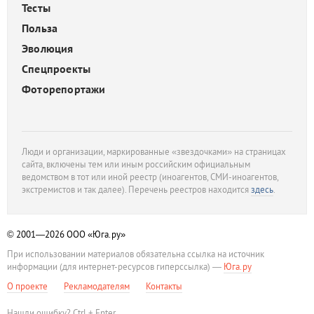
Тесты
Польза
Эволюция
Спецпроекты
Фоторепортажи
Люди и организации, маркированные «звездочками» на страницах
сайта, включены тем или иным российским официальным
ведомством в тот или иной реестр (иноагентов, СМИ-иноагентов,
экстремистов и так далее). Перечень реестров находится
здесь
.
© 2001—2026
ООО «Юга.ру»
При использовании материалов обязательна ссылка на источник
информации (для интернет-ресурсов гиперссылка) —
Юга.ру
О проекте
Рекламодателям
Контакты
Нашли ошибку? Ctrl + Enter