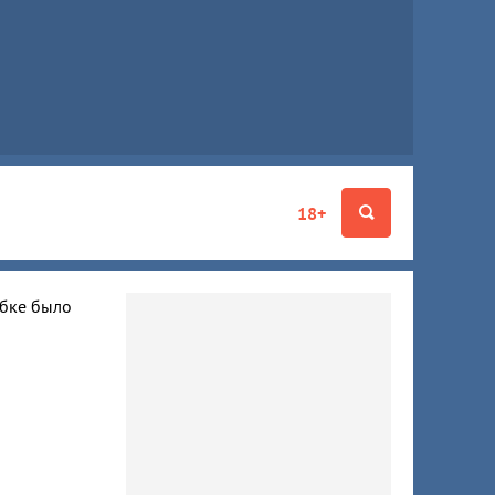
18+
ибке было