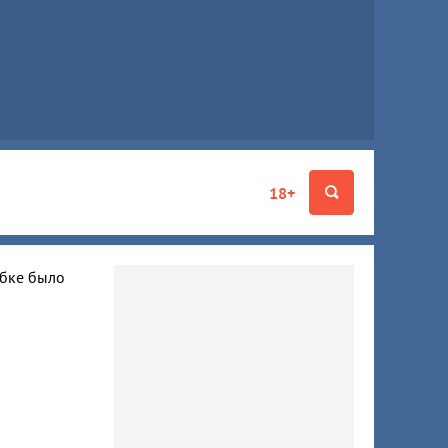
18+
ибке было